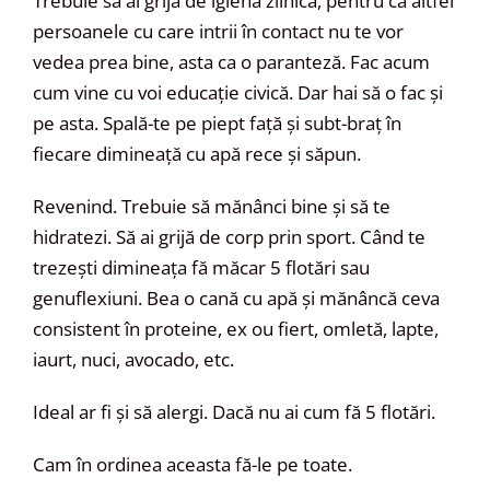
Trebuie să ai grijă de igiena zilnică, pentru că altfel
persoanele cu care intrii în contact nu te vor
vedea prea bine, asta ca o paranteză. Fac acum
cum vine cu voi educație civică. Dar hai să o fac și
pe asta. Spală-te pe piept față și subt-braț în
fiecare dimineață cu apă rece și săpun.
Revenind. Trebuie să mănânci bine și să te
hidratezi. Să ai grijă de corp prin sport. Când te
trezești dimineața fă măcar 5 flotări sau
genuflexiuni. Bea o cană cu apă și mănâncă ceva
consistent în proteine, ex ou fiert, omletă, lapte,
iaurt, nuci, avocado, etc.
Ideal ar fi și să alergi. Dacă nu ai cum fă 5 flotări.
Cam în ordinea aceasta fă-le pe toate.