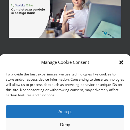
Manage Cookie Consent
To provide the best experiences, we use technologies like cookies to
store and/or access device information. Consenting to these technologies
Copywrite 2017 - 2026 | Iulian M - Toate drepturile sunt rezervate
will allow us to process data such as browsing behavior or unique IDs on
| Copierea, reproducerea sau publicarea textelor sau a partilor de
this site. Not consenting or withdrawing consent, may adversely affect
text de pe acest blog este interzisa
certain features and functions.
|Continutul de pe acest blog este literatura si trebuie tratat ca
atare|
Accept
Blog gazduit de
chroot
Deny