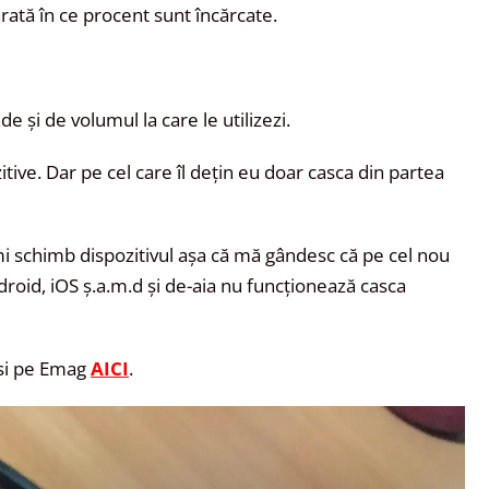
 arată în ce procent sunt încărcate.
e și de volumul la care le utilizezi.
tive. Dar pe cel care îl dețin eu doar casca din partea
mi schimb dispozitivul așa că mă gândesc că pe cel nou
droid, iOS ș.a.m.d și de-aia nu funcționează casca
ăsi pe Emag
AICI
.