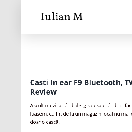
Skip
to
content
Casti In ear F9 Bluetooth, T
Review
Ascult muzică când alerg sau sau când nu fac n
luasem, cu fir, de la un magazin local nu mai
doar o cască.