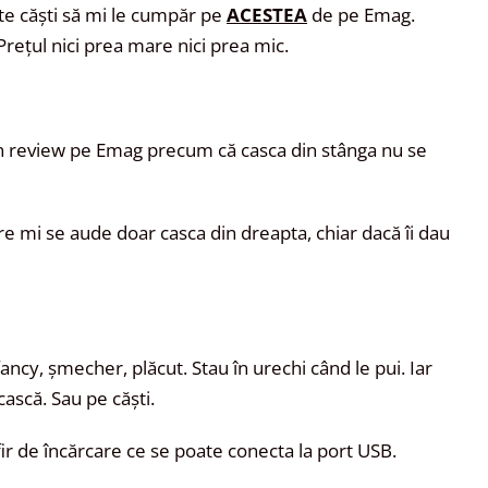
ște căști să mi le cumpăr pe
ACESTEA
de pe Emag.
Prețul nici prea mare nici prea mic.
n review pe Emag precum că casca din stânga nu se
re mi se aude doar casca din dreapta, chiar dacă îi dau
fancy, șmecher, plăcut. Stau în urechi când le pui. Iar
cască. Sau pe căști.
fir de încărcare ce se poate conecta la port USB.