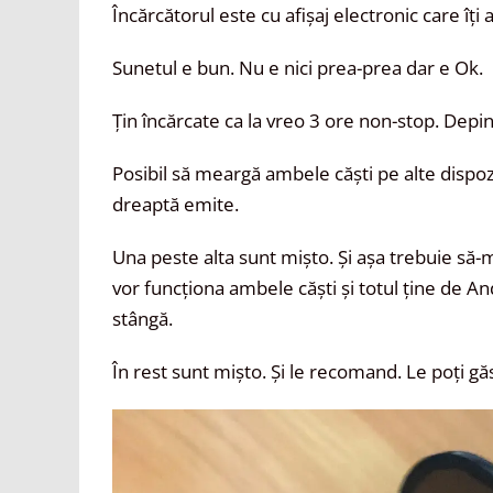
Încărcătorul este cu afișaj electronic care îți
Sunetul e bun. Nu e nici prea-prea dar e Ok.
Țin încărcate ca la vreo 3 ore non-stop. Depind
Posibil să meargă ambele căști pe alte dispozi
dreaptă emite.
Una peste alta sunt mișto. Și așa trebuie să-
vor funcționa ambele căști și totul ține de An
stângă.
În rest sunt mișto. Și le recomand. Le poți g