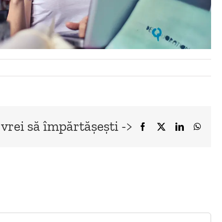
 vrei să împărtășești ->
Facebook
X
LinkedIn
What