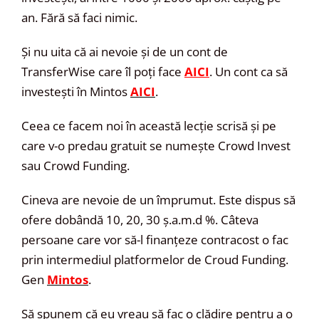
an. Fără să faci nimic.
Și nu uita că ai nevoie și de un cont de
TransferWise care îl poți face
AICI
. Un cont ca să
investești în Mintos
AICI
.
Ceea ce facem noi în această lecție scrisă și pe
care v-o predau gratuit se numește Crowd Invest
sau Crowd Funding.
Cineva are nevoie de un împrumut. Este dispus să
ofere dobândă 10, 20, 30 ș.a.m.d %. Câteva
persoane care vor să-l finanțeze contracost o fac
prin intermediul platformelor de Croud Funding.
Gen
Mintos
.
Să spunem că eu vreau să fac o clădire pentru a o