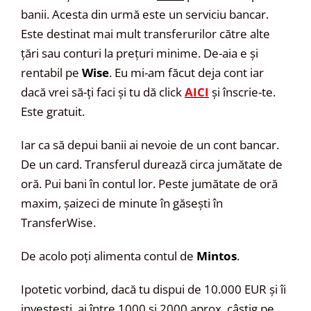
banii. Acesta din urmă este un serviciu bancar.
Este destinat mai mult transferurilor către alte
țări sau conturi la prețuri minime. De-aia e și
rentabil pe
Wise
. Eu mi-am făcut deja cont iar
dacă vrei să-ți faci și tu dă click
AICI
și înscrie-te.
Este gratuit.
Iar ca să depui banii ai nevoie de un cont bancar.
De un card. Transferul durează circa jumătate de
oră. Pui bani în contul lor. Peste jumătate de oră
maxim, șaizeci de minute în găsești în
TransferWise.
De acolo poți alimenta contul de
Mintos
.
Ipotetic vorbind, dacă tu dispui de 10.000 EUR și îi
investești, ai între 1000 și 2000 aprox. câștig pe