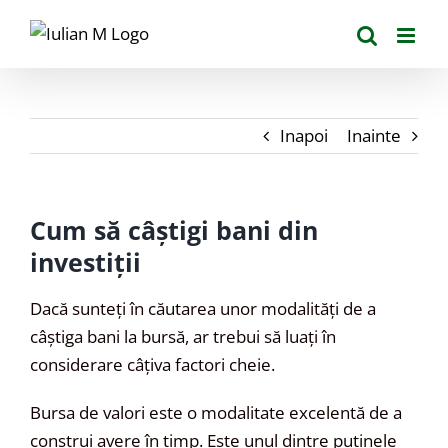
Skip
to
content
Inapoi
Inainte
Cum să câștigi bani din
investiții
Dacă sunteți în căutarea unor modalități de a
câștiga bani la bursă, ar trebui să luați în
considerare câțiva factori cheie.
Bursa de valori este o modalitate excelentă de a
construi avere în timp. Este unul dintre puținele