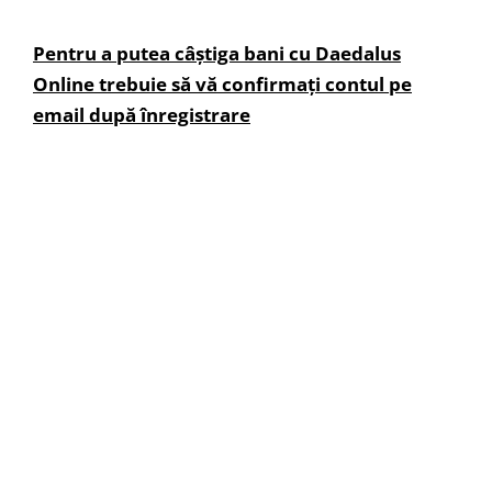
Pentru a putea câștiga bani cu Daedalus
Online trebuie să vă confirmați contul pe
email după înregistrare