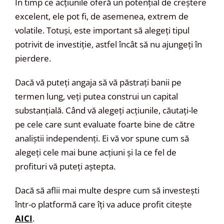
În timp ce acțiunile oferă un potențial de creștere
excelent, ele pot fi, de asemenea, extrem de
volatile. Totuși, este important să alegeți tipul
potrivit de investiție, astfel încât să nu ajungeți în
pierdere.
Dacă vă puteți angaja să vă păstrați banii pe
termen lung, veți putea construi un capital
substanțială. Când vă alegeți acțiunile, căutați-le
pe cele care sunt evaluate foarte bine de către
analiștii independenți. Ei vă vor spune cum să
alegeți cele mai bune acțiuni și la ce fel de
profituri vă puteți aștepta.
Dacă să aflii mai multe despre cum să investești
într-o platformă care îți va aduce profit citește
AICI
.