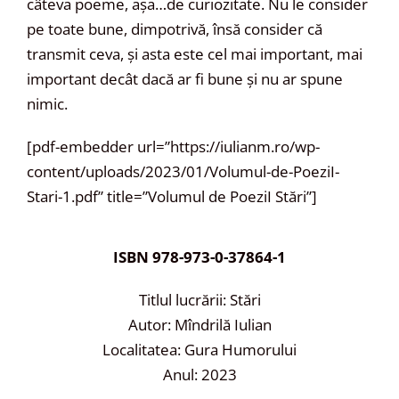
câteva poeme, așa…de curiozitate. Nu le consider
pe toate bune, dimpotrivă, însă consider că
transmit ceva, și asta este cel mai important, mai
important decât dacă ar fi bune și nu ar spune
nimic.
[pdf-embedder url=”https://iulianm.ro/wp-
content/uploads/2023/01/Volumul-de-PoeziI-
Stari-1.pdf” title=”Volumul de PoeziI Stări”]
ISBN 978-973-0-37864-1
Titlul lucrării: Stări
Autor: Mîndrilă Iulian
Localitatea: Gura Humorului
Anul: 2023