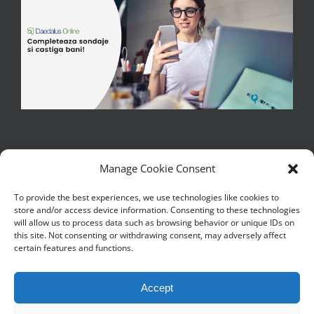
Manage Cookie Consent
To provide the best experiences, we use technologies like cookies to
store and/or access device information. Consenting to these technologies
Copywrite 2017 - 2026 | Iulian M - Toate drepturile sunt rezervate
will allow us to process data such as browsing behavior or unique IDs on
| Copierea, reproducerea sau publicarea textelor sau a partilor de
this site. Not consenting or withdrawing consent, may adversely affect
text de pe acest blog este interzisa
certain features and functions.
|Continutul de pe acest blog este literatura si trebuie tratat ca
atare|
Accept
Blog gazduit de
chroot