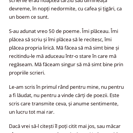
scrierile erau noaptea târziu sau dimineața
devreme, în nopți nedormite, cu cafea și țigări, ca
un boem ce sunt.
S-au adunat vreo 50 de poeme. Îmi plăceau. Îmi
plăcea să scriu și îmi plăcea să le recitesc, îmi
plăcea propria lirică. Mă făcea să mă simt bine și
recitindu-le mă aduceau într-o stare în care mă
regăseam. Mă făceam singur să mă simt bine prin
propriile scrieri.
Le-am scris în primul rând pentru mine, nu pentru
a fi lăudat, nu pentru a vinde cărți de poezii. Este
scris care transmite ceva, și anume sentimente,
un lucru tot mai rar.
Dacă vrei să-l citești îl poți citit mai jos, sau măcar