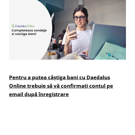
Pentru a putea câștiga bani cu Daedalus
Online trebuie să vă confirmați contul pe
email după înregistrare