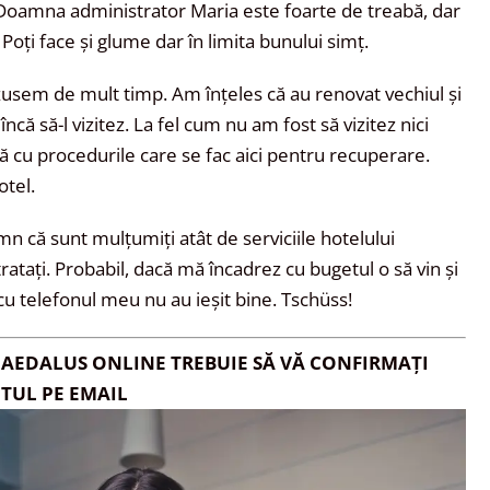
 Doamna administrator Maria este foarte de treabă, dar
 Poți face și glume dar în limita bunului simț.
zusem de mult timp. Am înțeles că au renovat vechiul și
că să-l vizitez. La fel cum nu am fost să vizitez nici
 cu procedurile care se fac aici pentru recuperare.
tel.
n că sunt mulțumiți atât de serviciile hotelului
tratați. Probabil, dacă mă încadrez cu bugetul o să vin și
cu telefonul meu nu au ieșit bine. Tschüss!
DAEDALUS ONLINE TREBUIE SĂ VĂ CONFIRMAȚI
TUL PE EMAIL