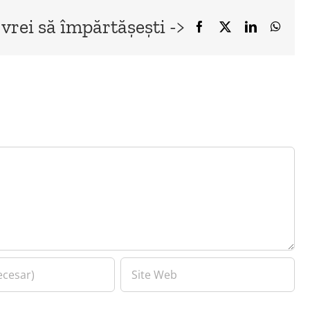
 vrei să împărtășești ->
Facebook
X
LinkedIn
What