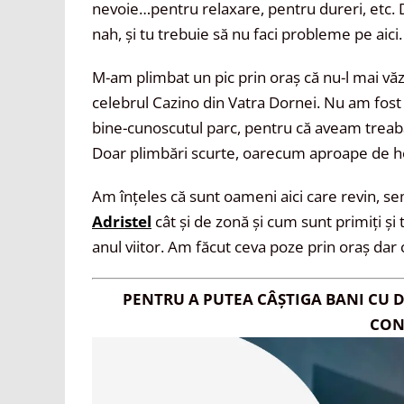
nevoie…pentru relaxare, pentru dureri, etc.
nah, și tu trebuie să nu faci probleme pe aici.
M-am plimbat un pic prin oraș că nu-l mai vă
celebrul Cazino din Vatra Dornei. Nu am fost în
bine-cunoscutul parc, pentru că aveam treabă
Doar plimbări scurte, oarecum aproape de ho
Am înțeles că sunt oameni aici care revin, sem
Adristel
cât și de zonă și cum sunt primiți și 
anul viitor. Am făcut ceva poze prin oraș dar 
PENTRU A PUTEA CÂȘTIGA BANI CU 
CON