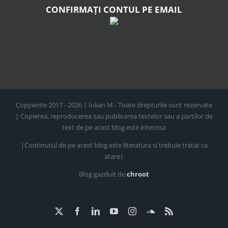
CONFIRMAȚI CONTUL PE EMAIL
Copywrite 2017 - 2026 | Iulian M - Toate drepturile sunt rezervate
| Copierea, reproducerea sau publicarea textelor sau a partilor de
text de pe acest blog este interzisa
|Continutul de pe acest blog este literatura si trebuie tratat ca
atare|
Blog gazduit de
chroot
X
Facebook
LinkedIn
YouTube
Instagram
SoundCloud
Rss