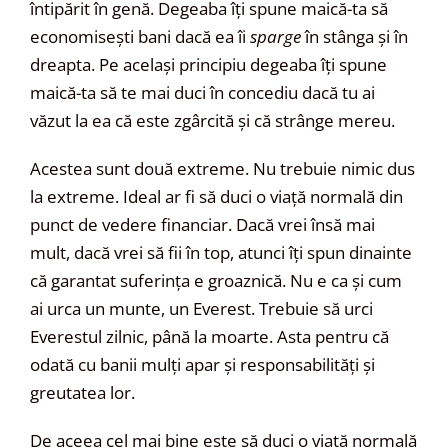
întipărit în genă. Degeaba îți spune maică-ta să
economisești bani dacă ea îi
sparge
în stânga și în
dreapta. Pe același principiu degeaba îți spune
maică-ta să te mai duci în concediu dacă tu ai
văzut la ea că este zgârcită și că strânge mereu.
Acestea sunt două extreme. Nu trebuie nimic dus
la extreme. Ideal ar fi să duci o viață normală din
punct de vedere financiar. Dacă vrei însă mai
mult, dacă vrei să fii în top, atunci îți spun dinainte
că garantat suferința e groaznică. Nu e ca și cum
ai urca un munte, un Everest. Trebuie să urci
Everestul zilnic, până la moarte. Asta pentru că
odată cu banii mulți apar și responsabilități și
greutatea lor.
De aceea cel mai bine este să duci o viață normală