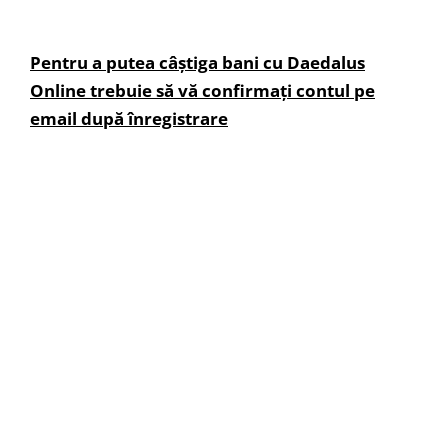
Pentru a putea câștiga bani cu Daedalus
Online trebuie să vă confirmați contul pe
email după înregistrare