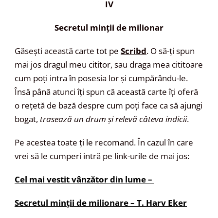
IV
Secretul minții de milionar
Găsești această carte tot pe
Scribd
. O să-ți spun
mai jos dragul meu cititor, sau draga mea cititoare
cum poți intra în posesia lor și cumpărându-le.
Însă până atunci îți spun că această carte îți oferă
o rețetă de bază despre cum poți face ca să ajungi
bogat,
trasează un drum și relevă câteva indicii
.
Pe acestea toate ți le recomand. În cazul în care
vrei să le cumperi intră pe link-urile de mai jos:
Cel mai vestit vânzător din lume –
Secretul minții de milionare – T. Harv Eker