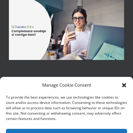
Manage Cookie Consent
To provide the best experiences, we use technologies like cookies to
store and/or access device information. Consenting to these technologies
Copywrite 2017 - 2026 | Iulian M - Toate drepturile sunt rezervate
will allow us to process data such as browsing behavior or unique IDs on
| Copierea, reproducerea sau publicarea textelor sau a partilor de
this site. Not consenting or withdrawing consent, may adversely affect
text de pe acest blog este interzisa
certain features and functions.
|Continutul de pe acest blog este literatura si trebuie tratat ca