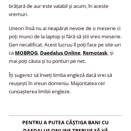
brățară de aur este valabil și acum, în aceste
vremuri.
Uneori însă nu ai neapărat nevoie de o meserie ci
poți munci de la laptop și fără să știi vreo meserie.
Gen necalificat. Acest lucruu îl poți face pe site-uri
ca
MOBROG
,
Daedalus Online
,
Remotask
, și
mai poți căuta și tu ponturi pe net.
Îți sugerez să înveți limba engleză dacă vrei să
reușești în vreun domeniu. Majoritatea cer
cunoașterea limbii engleze.
PENTRU A PUTEA CÂȘTIGA BANI CU
DAEDALUS ONLINE TREBUIE SĂ VĂ