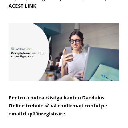
ACEST LINK
Pentru a putea câștiga bani cu Daedalus
Online trebuie să vă confirmați contul pe
email după înregistrare