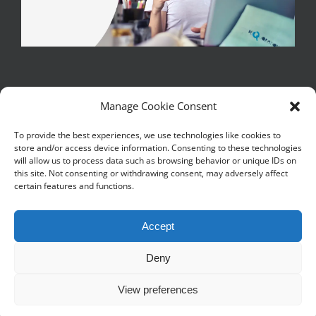
Manage Cookie Consent
To provide the best experiences, we use technologies like cookies to
store and/or access device information. Consenting to these technologies
Copywrite 2017 - 2026 | Iulian M - Toate drepturile sunt rezervate
will allow us to process data such as browsing behavior or unique IDs on
| Copierea, reproducerea sau publicarea textelor sau a partilor de
this site. Not consenting or withdrawing consent, may adversely affect
text de pe acest blog este interzisa
certain features and functions.
|Continutul de pe acest blog este literatura si trebuie tratat ca
atare|
Accept
Blog gazduit de
chroot
Deny
View preferences
X
Facebook
LinkedIn
YouTube
Instagram
SoundCloud
Rss