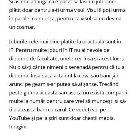
Și aș mai adăuga că e păcat să lași un job bine-
plătit doar pentru a-ți urma visul. Visul îl poți urma
în paralel cu munca, pentru ca visul să nu devină
un coșmar.
Joburile cele mai bine plătite la oractuală sunt în
IT. Pentru multe joburi în IT nu ai nevoie de
diplome de facultate, unele cer însă și acest lucru.
Nu o să-ți cânte nimeni o serenadă pentru că tu ai
diplomă. Însă dacă ai talent la ceva sau bani și-i
arunci pe geam s-ar putea să ai șanse. Trecând
peste gluma aceasta sarcastică nu există companii
multe la număr pentru care vrei să muncești și să-
ți plătească bani cu carul. Ce vedeți voi pe
YouTube și pe la știri sunt doar chestii media.
Imagini.