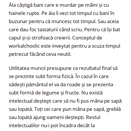
Ăla câștigă bani care e murdar pe mâini și cu
hainele rupte. Pe ăia îi vezi tot timpul cu bani în
buzunar pentru că muncesc tot timpul. Sau aceia
care dau foc tastaturii când scriu. Pentru că își bat
capul și-și strofoacă creierii. Conceptul de
workalchoolic este inveytat pentru a scuza timpul
petrecut făcând ceva neutil.
Utilitatea muncii presupune ca rezultatul final să
se prezinte subt forma fizică. În cazul în care
sădești pământul el va da roade și se prezenta
subt formă de legume și fructe. Nu există
intelectual deștept care să nu fi pus mâna pe sapă
sau lopată. Toți cei care pun mâna pe sapă, greblă
sau lopată ajung oameni deștepți. Restul
intelectualilor nu-i pot încadra decât la