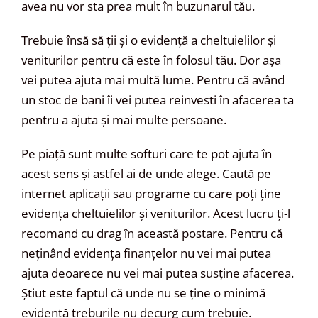
avea nu vor sta prea mult în buzunarul tău.
Trebuie însă să ții și o evidență a cheltuielilor și
veniturilor pentru că este în folosul tău. Dor așa
vei putea ajuta mai multă lume. Pentru că având
un stoc de bani îi vei putea reinvesti în afacerea ta
pentru a ajuta și mai multe persoane.
Pe piață sunt multe softuri care te pot ajuta în
acest sens și astfel ai de unde alege. Caută pe
internet aplicații sau programe cu care poți ține
evidența cheltuielilor și veniturilor. Acest lucru ți-l
recomand cu drag în această postare. Pentru că
neținând evidența finanțelor nu vei mai putea
ajuta deoarece nu vei mai putea susține afacerea.
Știut este faptul că unde nu se ține o minimă
evidență treburile nu decurg cum trebuie.