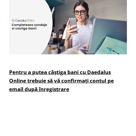
Pentru a putea câștiga bani cu Daedalus
Online trebuie să vă confirmați contul pe
email după înregistrare