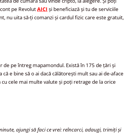
itatea de cumăra sau vinde cripto, la alegere. Și poți
ți cont pe Revolut
AICI
și beneficiază și tu de serviciile
, nu uita să-ți comanzi și cardul fizic care este gratuit,
 de pe întreg mapamondul. Există în 175 de țări și
șa că e bine să o ai dacă călătorești mult sau ai de-aface
cu cele mai multe valute și poți retrage de la orice
nute, ajungi să faci ce vrei: reîncarci, adaugi, trimiți și