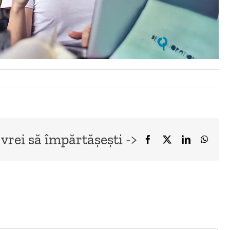
 vrei să împărtășești ->
Facebook
X
LinkedIn
What