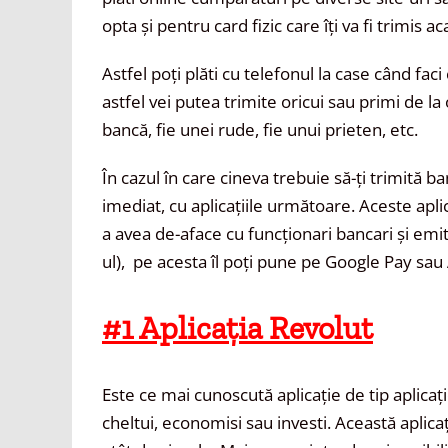
opta și pentru card fizic care îți va fi trimis ac
Astfel poți plăti cu telefonul la case când fa
astfel vei putea trimite oricui sau primi de la
bancă, fie unei rude, fie unui prieten, etc.
În cazul în care cineva trebuie să-ți trimită b
imediat, cu aplicațiile următoare. Aceste aplica
a avea de-aface cu funcționari bancari și emit 
ul), pe acesta îl poți pune pe Google Pay sau 
#1 Aplicația Revolut
Este ce mai cunoscută aplicație de tip aplicaț
cheltui, economisi sau investi. Această aplic