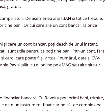
asă, gratuit.
ci cumpărături. De asemenea ai și IBAN și tot ce trebuie,
 oricine bani. Oricui care are un cont bancar, la orice
ani și cere un cont bancar, poți deschide unul instant,
ții sunt utile pentru că poți ține banii într-un cont, fără
și card, care poate fi și virtual ( numărul, data și CVV-
Aple Pay și plăti cu el online pe eMAG sau alte site-uri.
ie financiar-bancară. Cu Revolut poți primi bani, trimite,
ație este un instrument financiar pe cât de complex pe