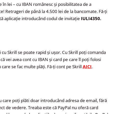
în lei – cu IBAN românesc și posibilitatea de a
e! Retrageri de până la 4.500 lei de la bancomate. Fă-ți
stă aplicație introducând codul de invitație
IULI4350.
i cu Skrill se poate rapid și ușor. Cu Skrill poți comanda
 că vei avea cont cu IBAN și card pe care îl poți folosi
 care se fac multe plăți. Fă-ți cont pe Skrill
AICI
.
u care poți plăti doar introducând adresa de email, fără
unct de vedere. Treaba este că PayPal nu oferă card