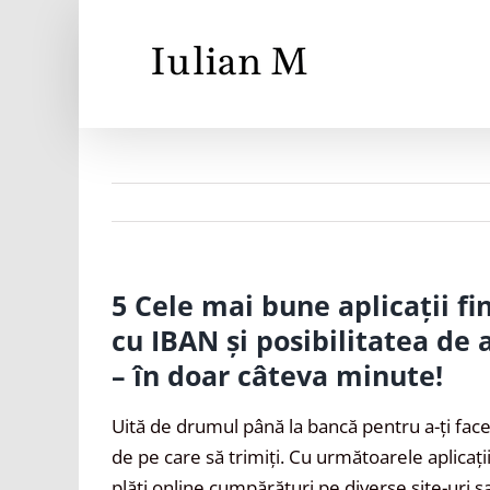
Skip
to
content
5 Cele mai bune aplicații fi
cu IBAN și posibilitatea de 
– în doar câteva minute!
Uită de drumul până la bancă pentru a-ți face 
de pe care să trimiți. Cu următoarele aplicații
plăti online cumpărături pe diverse site-uri s