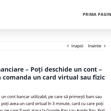
PRIMA PAGI
Inapoi
Inainte
nanciare – Poți deschide un cont –
a comanda un card virtual sau fizic
un cont bancar utilizabil, pe care să primești bani sau
 poți avea un card virtual în 3 minute, card cu care poți
au pe care îl poți atașa la Google Pay sau Apple Pay. Poți