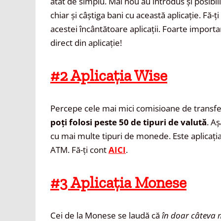
atât de simplu. Mai nou au introdus și posibil
chiar și câștiga bani cu această aplicație. Fă-
acestei încântătoare aplicații. Foarte important
direct din aplicație!
#2 Aplicația Wise
Percepe cele mai mici comisioane de transfer
poți folosi peste 50 de tipuri de valută
. A
cu mai multe tipuri de monede. Este aplicația 
ATM. Fă-ți cont
AICI
.
#3 Aplicația Monese
Cei de la Monese se laudă că
în doar câteva mi