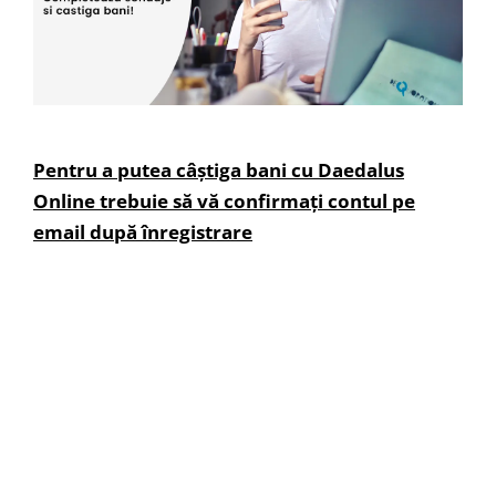
Pentru a putea câștiga bani cu Daedalus
Online trebuie să vă confirmați contul pe
email după înregistrare