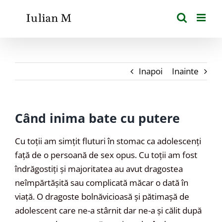
Skip
to
content
Inapoi
Inainte
Când inima bate cu putere
Cu toții am simțit fluturi în stomac ca adolescenți
față de o persoană de sex opus. Cu toții am fost
îndrăgostiți și majoritatea au avut dragostea
neîmpărtășită sau complicată măcar o dată în
viață. O dragoste bolnăvicioasă și pătimașă de
adolescent care ne-a stârnit dar ne-a și călit după