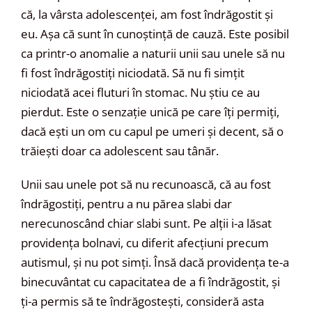
că, la vârsta adolescenței, am fost îndrăgostit și
eu. Așa că sunt în cunoștință de cauză. Este posibil
ca printr-o anomalie a naturii unii sau unele să nu
fi fost îndrăgostiți niciodată. Să nu fi simțit
niciodată acei fluturi în stomac. Nu știu ce au
pierdut. Este o senzație unică pe care îți permiți,
dacă ești un om cu capul pe umeri și decent, să o
trăiești doar ca adolescent sau tânăr.
Unii sau unele pot să nu recunoască, că au fost
îndrăgostiți, pentru a nu părea slabi dar
nerecunoscând chiar slabi sunt. Pe alții i-a lăsat
providența bolnavi, cu diferit afecțiuni precum
autismul, și nu pot simți. Însă dacă providența te-a
binecuvântat cu capacitatea de a fi îndrăgostit, și
ți-a permis să te îndrăgostești, consideră asta