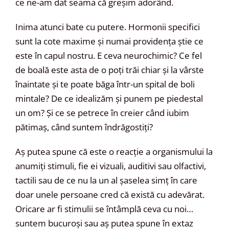
ce ne-am dat seama că greșim adorând.
Inima atunci bate cu putere. Hormonii specifici
sunt la cote maxime și numai providența știe ce
este în capul nostru. E ceva neurochimic? Ce fel
de boală este asta de o poți trăi chiar și la vârste
înaintate și te poate băga într-un spital de boli
mintale? De ce idealizăm și punem pe piedestal
un om? Și ce se petrece în creier când iubim
pătimaș, când suntem îndrăgostiți?
Aș putea spune că este o reacție a organismului la
anumiți stimuli, fie ei vizuali, auditivi sau olfactivi,
tactili sau de ce nu la un al șaselea simț în care
doar unele persoane cred că există cu adevărat.
Oricare ar fi stimulii se întâmplă ceva cu noi…
suntem bucuroși sau aș putea spune în extaz